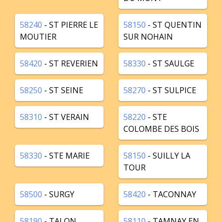
58240
- ST PIERRE LE
58150
- ST QUENTIN
MOUTIER
SUR NOHAIN
58420
- ST REVERIEN
58330
- ST SAULGE
58250
- ST SEINE
58270
- ST SULPICE
58310
- ST VERAIN
58220
- STE
COLOMBE DES BOIS
58330
- STE MARIE
58150
- SUILLY LA
TOUR
58500
- SURGY
58420
- TACONNAY
58190
- TALON
58110
- TAMNAY EN