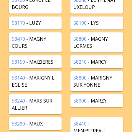
58700
- LURCY LE
58240
- LUTHENAY
BOURG
UXELOUP
58170
- LUZY
58190
- LYS
58470
- MAGNY
58800
- MAGNY
COURS
LORMES
58150
- MAIZIERES
58210
- MARCY
58140
- MARIGNY L
58800
- MARIGNY
EGLISE
SUR YONNE
58240
- MARS SUR
58000
- MARZY
ALLIER
58290
- MAUX
58410
-
MENESTREAU