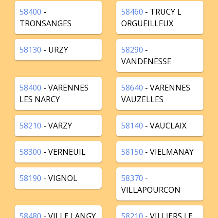
58400
-
58460
- TRUCY L
TRONSANGES
ORGUEILLEUX
58130
- URZY
58290
-
VANDENESSE
58400
- VARENNES
58640
- VARENNES
LES NARCY
VAUZELLES
58210
- VARZY
58140
- VAUCLAIX
58300
- VERNEUIL
58150
- VIELMANAY
58190
- VIGNOL
58370
-
VILLAPOURCON
58480
- VILLE LANGY
58210
- VILLIERS LE