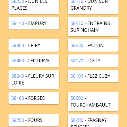
58230
- DUN LES
58110
- DUN SUR
PLACES
GRANDRY
58140
- EMPURY
58410
- ENTRAINS
SUR NOHAIN
58800
- EPIRY
58430
- FACHIN
58480
- FERTREVE
58170
- FLETY
58240
- FLEURY SUR
58190
- FLEZ CUZY
LOIRE
58160
- FORGES
58600
-
FOURCHAMBAULT
58250
- FOURS
58480
- FRASNAY