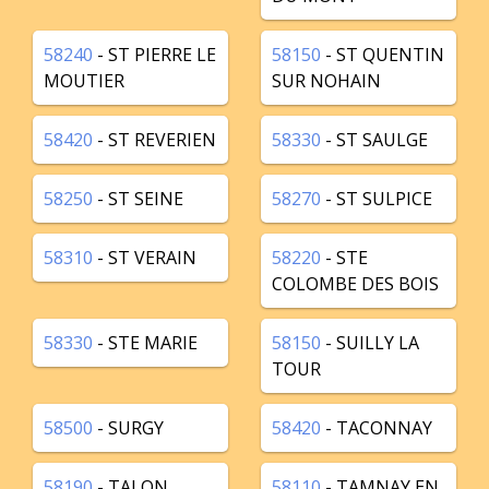
58240
- ST PIERRE LE
58150
- ST QUENTIN
MOUTIER
SUR NOHAIN
58420
- ST REVERIEN
58330
- ST SAULGE
58250
- ST SEINE
58270
- ST SULPICE
58310
- ST VERAIN
58220
- STE
COLOMBE DES BOIS
58330
- STE MARIE
58150
- SUILLY LA
TOUR
58500
- SURGY
58420
- TACONNAY
58190
- TALON
58110
- TAMNAY EN