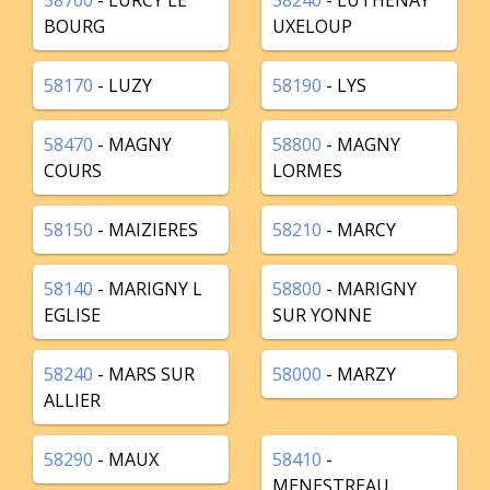
58700
- LURCY LE
58240
- LUTHENAY
BOURG
UXELOUP
58170
- LUZY
58190
- LYS
58470
- MAGNY
58800
- MAGNY
COURS
LORMES
58150
- MAIZIERES
58210
- MARCY
58140
- MARIGNY L
58800
- MARIGNY
EGLISE
SUR YONNE
58240
- MARS SUR
58000
- MARZY
ALLIER
58290
- MAUX
58410
-
MENESTREAU