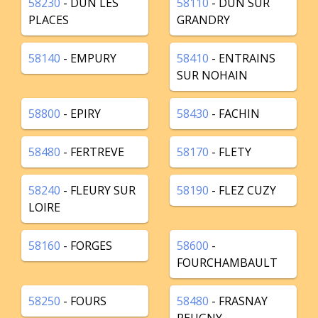
58230
- DUN LES
58110
- DUN SUR
PLACES
GRANDRY
58140
- EMPURY
58410
- ENTRAINS
SUR NOHAIN
58800
- EPIRY
58430
- FACHIN
58480
- FERTREVE
58170
- FLETY
58240
- FLEURY SUR
58190
- FLEZ CUZY
LOIRE
58160
- FORGES
58600
-
FOURCHAMBAULT
58250
- FOURS
58480
- FRASNAY