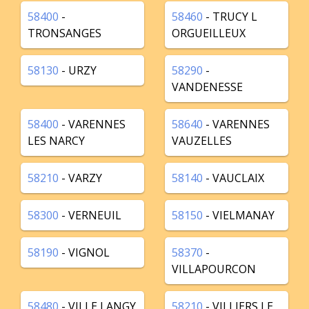
58400
-
58460
- TRUCY L
TRONSANGES
ORGUEILLEUX
58130
- URZY
58290
-
VANDENESSE
58400
- VARENNES
58640
- VARENNES
LES NARCY
VAUZELLES
58210
- VARZY
58140
- VAUCLAIX
58300
- VERNEUIL
58150
- VIELMANAY
58190
- VIGNOL
58370
-
VILLAPOURCON
58480
- VILLE LANGY
58210
- VILLIERS LE