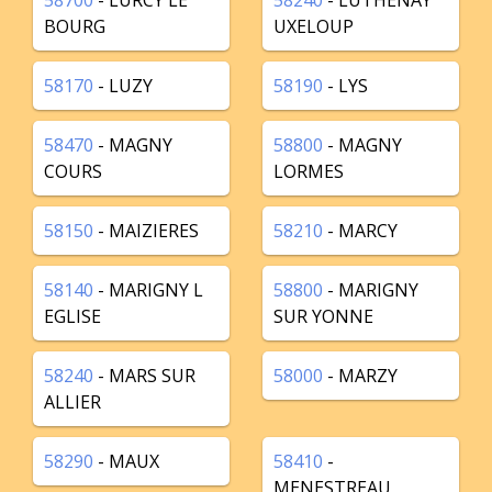
58700
- LURCY LE
58240
- LUTHENAY
BOURG
UXELOUP
58170
- LUZY
58190
- LYS
58470
- MAGNY
58800
- MAGNY
COURS
LORMES
58150
- MAIZIERES
58210
- MARCY
58140
- MARIGNY L
58800
- MARIGNY
EGLISE
SUR YONNE
58240
- MARS SUR
58000
- MARZY
ALLIER
58290
- MAUX
58410
-
MENESTREAU