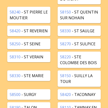
58240
- ST PIERRE LE
58150
- ST QUENTIN
MOUTIER
SUR NOHAIN
58420
- ST REVERIEN
58330
- ST SAULGE
58250
- ST SEINE
58270
- ST SULPICE
58310
- ST VERAIN
58220
- STE
COLOMBE DES BOIS
58330
- STE MARIE
58150
- SUILLY LA
TOUR
58500
- SURGY
58420
- TACONNAY
58190
- TALON
58110
- TAMNAY EN