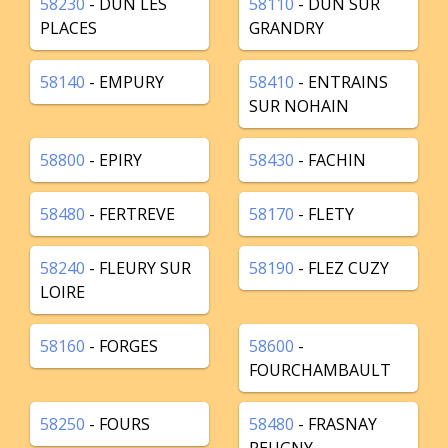
58230
- DUN LES
58110
- DUN SUR
PLACES
GRANDRY
58140
- EMPURY
58410
- ENTRAINS
SUR NOHAIN
58800
- EPIRY
58430
- FACHIN
58480
- FERTREVE
58170
- FLETY
58240
- FLEURY SUR
58190
- FLEZ CUZY
LOIRE
58160
- FORGES
58600
-
FOURCHAMBAULT
58250
- FOURS
58480
- FRASNAY