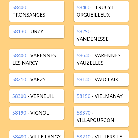
58400
-
58460
- TRUCY L
TRONSANGES
ORGUEILLEUX
58130
- URZY
58290
-
VANDENESSE
58400
- VARENNES
58640
- VARENNES
LES NARCY
VAUZELLES
58210
- VARZY
58140
- VAUCLAIX
58300
- VERNEUIL
58150
- VIELMANAY
58190
- VIGNOL
58370
-
VILLAPOURCON
58480
- VILLE LANGY
58210
- VILLIERS LE