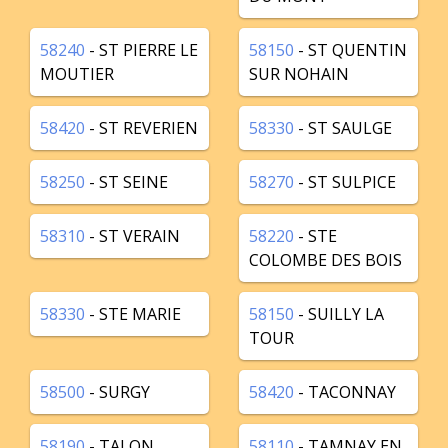
58240
- ST PIERRE LE
58150
- ST QUENTIN
MOUTIER
SUR NOHAIN
58420
- ST REVERIEN
58330
- ST SAULGE
58250
- ST SEINE
58270
- ST SULPICE
58310
- ST VERAIN
58220
- STE
COLOMBE DES BOIS
58330
- STE MARIE
58150
- SUILLY LA
TOUR
58500
- SURGY
58420
- TACONNAY
58190
- TALON
58110
- TAMNAY EN