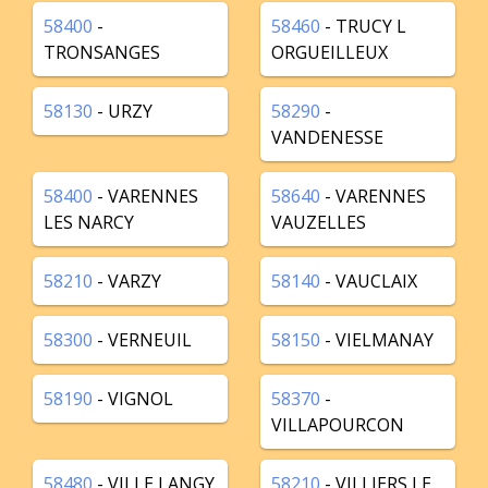
58400
-
58460
- TRUCY L
TRONSANGES
ORGUEILLEUX
58130
- URZY
58290
-
VANDENESSE
58400
- VARENNES
58640
- VARENNES
LES NARCY
VAUZELLES
58210
- VARZY
58140
- VAUCLAIX
58300
- VERNEUIL
58150
- VIELMANAY
58190
- VIGNOL
58370
-
VILLAPOURCON
58480
- VILLE LANGY
58210
- VILLIERS LE