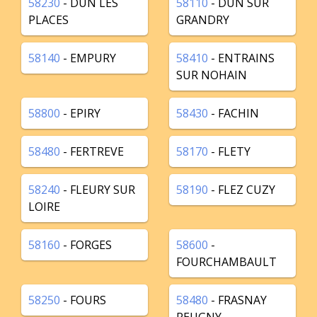
58230
- DUN LES
58110
- DUN SUR
PLACES
GRANDRY
58140
- EMPURY
58410
- ENTRAINS
SUR NOHAIN
58800
- EPIRY
58430
- FACHIN
58480
- FERTREVE
58170
- FLETY
58240
- FLEURY SUR
58190
- FLEZ CUZY
LOIRE
58160
- FORGES
58600
-
FOURCHAMBAULT
58250
- FOURS
58480
- FRASNAY