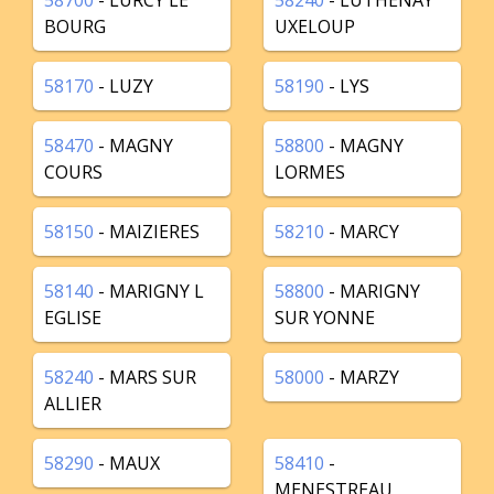
58700
- LURCY LE
58240
- LUTHENAY
BOURG
UXELOUP
58170
- LUZY
58190
- LYS
58470
- MAGNY
58800
- MAGNY
COURS
LORMES
58150
- MAIZIERES
58210
- MARCY
58140
- MARIGNY L
58800
- MARIGNY
EGLISE
SUR YONNE
58240
- MARS SUR
58000
- MARZY
ALLIER
58290
- MAUX
58410
-
MENESTREAU