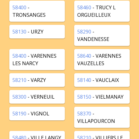
58400
-
58460
- TRUCY L
TRONSANGES
ORGUEILLEUX
58130
- URZY
58290
-
VANDENESSE
58400
- VARENNES
58640
- VARENNES
LES NARCY
VAUZELLES
58210
- VARZY
58140
- VAUCLAIX
58300
- VERNEUIL
58150
- VIELMANAY
58190
- VIGNOL
58370
-
VILLAPOURCON
58480
- VILLE LANGY
58210
- VILLIERS LE