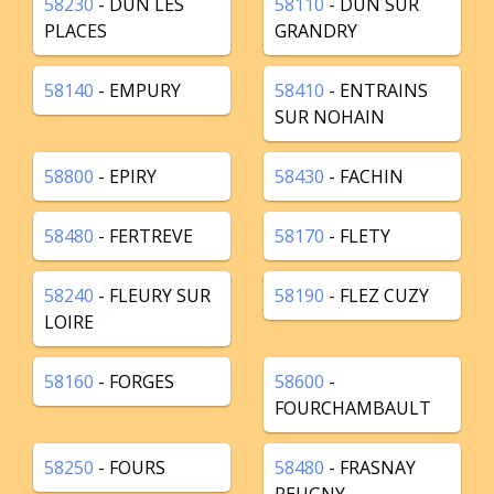
58230
- DUN LES
58110
- DUN SUR
PLACES
GRANDRY
58140
- EMPURY
58410
- ENTRAINS
SUR NOHAIN
58800
- EPIRY
58430
- FACHIN
58480
- FERTREVE
58170
- FLETY
58240
- FLEURY SUR
58190
- FLEZ CUZY
LOIRE
58160
- FORGES
58600
-
FOURCHAMBAULT
58250
- FOURS
58480
- FRASNAY