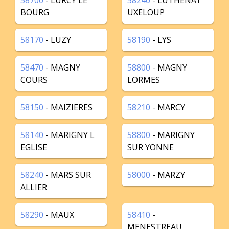
58700
- LURCY LE
58240
- LUTHENAY
BOURG
UXELOUP
58170
- LUZY
58190
- LYS
58470
- MAGNY
58800
- MAGNY
COURS
LORMES
58150
- MAIZIERES
58210
- MARCY
58140
- MARIGNY L
58800
- MARIGNY
EGLISE
SUR YONNE
58240
- MARS SUR
58000
- MARZY
ALLIER
58290
- MAUX
58410
-
MENESTREAU