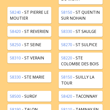
58240
- ST PIERRE LE
58150
- ST QUENTIN
MOUTIER
SUR NOHAIN
58420
- ST REVERIEN
58330
- ST SAULGE
58250
- ST SEINE
58270
- ST SULPICE
58310
- ST VERAIN
58220
- STE
COLOMBE DES BOIS
58330
- STE MARIE
58150
- SUILLY LA
TOUR
58500
- SURGY
58420
- TACONNAY
58190
- TALON
58110
- TAMNAY EN