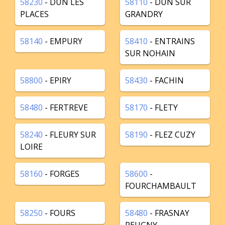
58230
- DUN LES
58110
- DUN SUR
PLACES
GRANDRY
58140
- EMPURY
58410
- ENTRAINS
SUR NOHAIN
58800
- EPIRY
58430
- FACHIN
58480
- FERTREVE
58170
- FLETY
58240
- FLEURY SUR
58190
- FLEZ CUZY
LOIRE
58160
- FORGES
58600
-
FOURCHAMBAULT
58250
- FOURS
58480
- FRASNAY