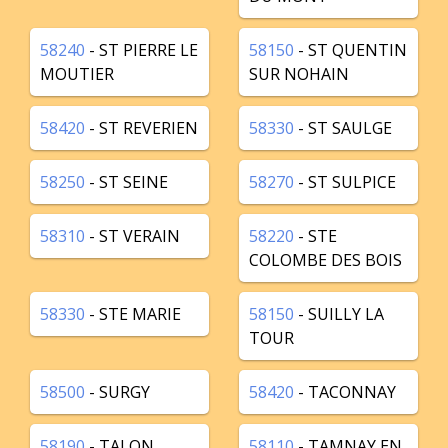
58240
- ST PIERRE LE
58150
- ST QUENTIN
MOUTIER
SUR NOHAIN
58420
- ST REVERIEN
58330
- ST SAULGE
58250
- ST SEINE
58270
- ST SULPICE
58310
- ST VERAIN
58220
- STE
COLOMBE DES BOIS
58330
- STE MARIE
58150
- SUILLY LA
TOUR
58500
- SURGY
58420
- TACONNAY
58190
- TALON
58110
- TAMNAY EN