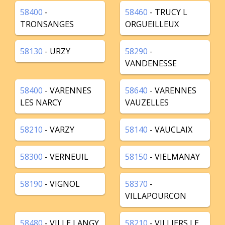
58400
-
58460
- TRUCY L
TRONSANGES
ORGUEILLEUX
58130
- URZY
58290
-
VANDENESSE
58400
- VARENNES
58640
- VARENNES
LES NARCY
VAUZELLES
58210
- VARZY
58140
- VAUCLAIX
58300
- VERNEUIL
58150
- VIELMANAY
58190
- VIGNOL
58370
-
VILLAPOURCON
58480
- VILLE LANGY
58210
- VILLIERS LE