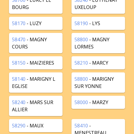
58700
- LURCY LE
58240
- LUTHENAY
BOURG
UXELOUP
58170
- LUZY
58190
- LYS
58470
- MAGNY
58800
- MAGNY
COURS
LORMES
58150
- MAIZIERES
58210
- MARCY
58140
- MARIGNY L
58800
- MARIGNY
EGLISE
SUR YONNE
58240
- MARS SUR
58000
- MARZY
ALLIER
58290
- MAUX
58410
-
MENESTREAU