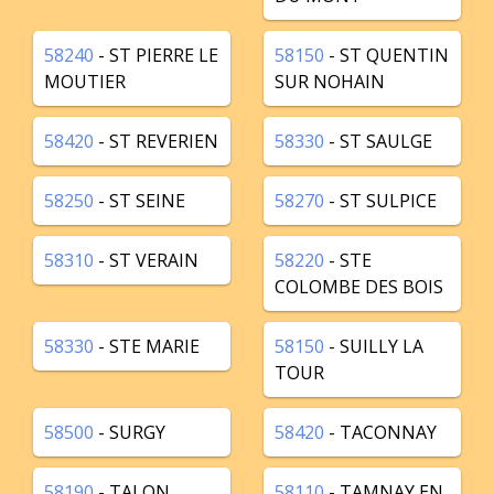
58240
- ST PIERRE LE
58150
- ST QUENTIN
MOUTIER
SUR NOHAIN
58420
- ST REVERIEN
58330
- ST SAULGE
58250
- ST SEINE
58270
- ST SULPICE
58310
- ST VERAIN
58220
- STE
COLOMBE DES BOIS
58330
- STE MARIE
58150
- SUILLY LA
TOUR
58500
- SURGY
58420
- TACONNAY
58190
- TALON
58110
- TAMNAY EN