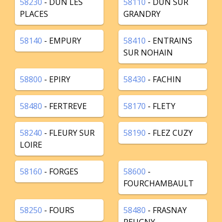
58230
- DUN LES
58110
- DUN SUR
PLACES
GRANDRY
58140
- EMPURY
58410
- ENTRAINS
SUR NOHAIN
58800
- EPIRY
58430
- FACHIN
58480
- FERTREVE
58170
- FLETY
58240
- FLEURY SUR
58190
- FLEZ CUZY
LOIRE
58160
- FORGES
58600
-
FOURCHAMBAULT
58250
- FOURS
58480
- FRASNAY