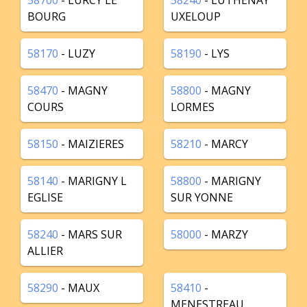
58700
- LURCY LE
58240
- LUTHENAY
BOURG
UXELOUP
58170
- LUZY
58190
- LYS
58470
- MAGNY
58800
- MAGNY
COURS
LORMES
58150
- MAIZIERES
58210
- MARCY
58140
- MARIGNY L
58800
- MARIGNY
EGLISE
SUR YONNE
58240
- MARS SUR
58000
- MARZY
ALLIER
58290
- MAUX
58410
-
MENESTREAU