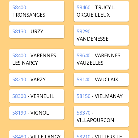
58400
-
58460
- TRUCY L
TRONSANGES
ORGUEILLEUX
58130
- URZY
58290
-
VANDENESSE
58400
- VARENNES
58640
- VARENNES
LES NARCY
VAUZELLES
58210
- VARZY
58140
- VAUCLAIX
58300
- VERNEUIL
58150
- VIELMANAY
58190
- VIGNOL
58370
-
VILLAPOURCON
58480
- VILLE LANGY
58210
- VILLIERS LE