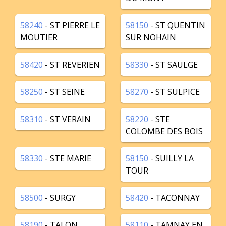
58240
- ST PIERRE LE
58150
- ST QUENTIN
MOUTIER
SUR NOHAIN
58420
- ST REVERIEN
58330
- ST SAULGE
58250
- ST SEINE
58270
- ST SULPICE
58310
- ST VERAIN
58220
- STE
COLOMBE DES BOIS
58330
- STE MARIE
58150
- SUILLY LA
TOUR
58500
- SURGY
58420
- TACONNAY
58190
- TALON
58110
- TAMNAY EN