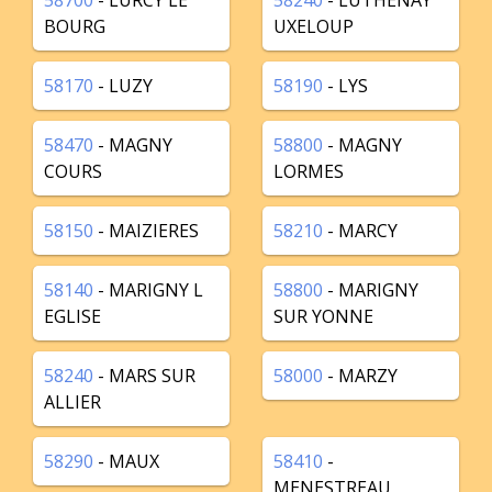
58700
- LURCY LE
58240
- LUTHENAY
BOURG
UXELOUP
58170
- LUZY
58190
- LYS
58470
- MAGNY
58800
- MAGNY
COURS
LORMES
58150
- MAIZIERES
58210
- MARCY
58140
- MARIGNY L
58800
- MARIGNY
EGLISE
SUR YONNE
58240
- MARS SUR
58000
- MARZY
ALLIER
58290
- MAUX
58410
-
MENESTREAU