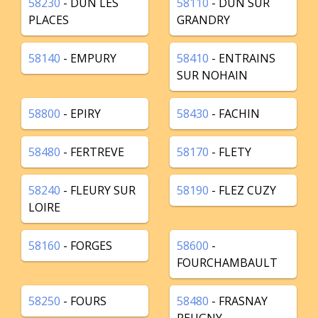
58230
- DUN LES
58110
- DUN SUR
PLACES
GRANDRY
58140
- EMPURY
58410
- ENTRAINS
SUR NOHAIN
58800
- EPIRY
58430
- FACHIN
58480
- FERTREVE
58170
- FLETY
58240
- FLEURY SUR
58190
- FLEZ CUZY
LOIRE
58160
- FORGES
58600
-
FOURCHAMBAULT
58250
- FOURS
58480
- FRASNAY