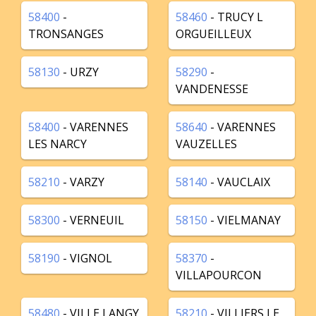
58400
-
58460
- TRUCY L
TRONSANGES
ORGUEILLEUX
58130
- URZY
58290
-
VANDENESSE
58400
- VARENNES
58640
- VARENNES
LES NARCY
VAUZELLES
58210
- VARZY
58140
- VAUCLAIX
58300
- VERNEUIL
58150
- VIELMANAY
58190
- VIGNOL
58370
-
VILLAPOURCON
58480
- VILLE LANGY
58210
- VILLIERS LE