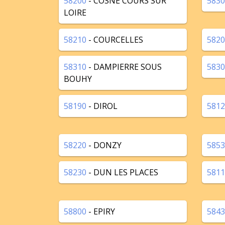
58200
- COSNE COURS SUR
5830
LOIRE
58210
- COURCELLES
5820
58310
- DAMPIERRE SOUS
5830
BOUHY
58190
- DIROL
5812
58220
- DONZY
5853
58230
- DUN LES PLACES
5811
58800
- EPIRY
5843