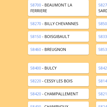
58700
- BEAUMONT LA
5827
FERRIERE
SAR
58270
- BILLY CHEVANNES
5850
58150
- BOISGIBAULT
5833
58460
- BREUGNON
5853
58400
- BULCY
5842
58220
- CESSY LES BOIS
5814
58420
- CHAMPALLEMENT
5821
58400
- CHAMPVOUX
5824