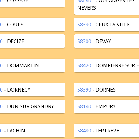
0
- COSSAYE
58640
- COULANGES LES
NEVERS
0
- COURS
58330
- CRUX LA VILLE
0
- DECIZE
58300
- DEVAY
0
- DOMMARTIN
58420
- DOMPIERRE SUR 
0
- DORNECY
58390
- DORNES
0
- DUN SUR GRANDRY
58140
- EMPURY
0
- FACHIN
58480
- FERTREVE