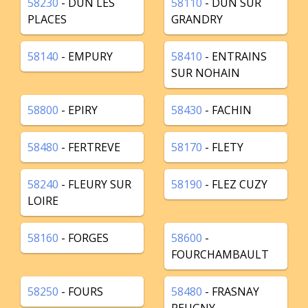
58230
- DUN LES
58110
- DUN SUR
PLACES
GRANDRY
58140
- EMPURY
58410
- ENTRAINS
SUR NOHAIN
58800
- EPIRY
58430
- FACHIN
58480
- FERTREVE
58170
- FLETY
58240
- FLEURY SUR
58190
- FLEZ CUZY
LOIRE
58160
- FORGES
58600
-
FOURCHAMBAULT
58250
- FOURS
58480
- FRASNAY