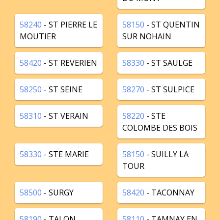
58240
- ST PIERRE LE
58150
- ST QUENTIN
MOUTIER
SUR NOHAIN
58420
- ST REVERIEN
58330
- ST SAULGE
58250
- ST SEINE
58270
- ST SULPICE
58310
- ST VERAIN
58220
- STE
COLOMBE DES BOIS
58330
- STE MARIE
58150
- SUILLY LA
TOUR
58500
- SURGY
58420
- TACONNAY
58190
- TALON
58110
- TAMNAY EN