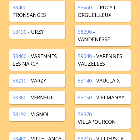
58400
-
58460
- TRUCY L
TRONSANGES
ORGUEILLEUX
58130
- URZY
58290
-
VANDENESSE
58400
- VARENNES
58640
- VARENNES
LES NARCY
VAUZELLES
58210
- VARZY
58140
- VAUCLAIX
58300
- VERNEUIL
58150
- VIELMANAY
58190
- VIGNOL
58370
-
VILLAPOURCON
58480
- VILLE LANGY
58210
- VILLIERS LE