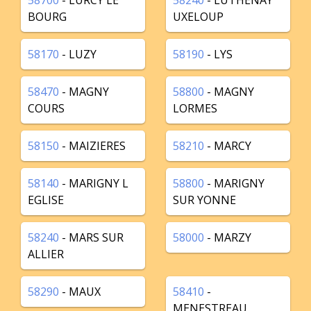
58700
- LURCY LE
58240
- LUTHENAY
BOURG
UXELOUP
58170
- LUZY
58190
- LYS
58470
- MAGNY
58800
- MAGNY
COURS
LORMES
58150
- MAIZIERES
58210
- MARCY
58140
- MARIGNY L
58800
- MARIGNY
EGLISE
SUR YONNE
58240
- MARS SUR
58000
- MARZY
ALLIER
58290
- MAUX
58410
-
MENESTREAU