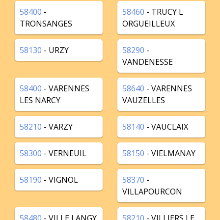
58400
-
58460
- TRUCY L
TRONSANGES
ORGUEILLEUX
58130
- URZY
58290
-
VANDENESSE
58400
- VARENNES
58640
- VARENNES
LES NARCY
VAUZELLES
58210
- VARZY
58140
- VAUCLAIX
58300
- VERNEUIL
58150
- VIELMANAY
58190
- VIGNOL
58370
-
VILLAPOURCON
58480
- VILLE LANGY
58210
- VILLIERS LE