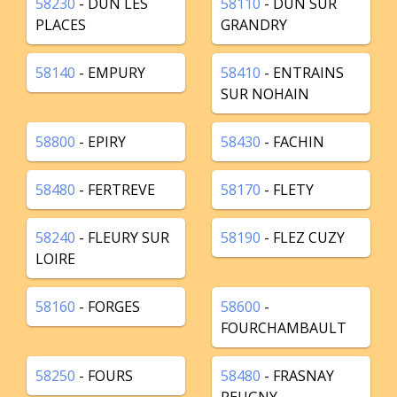
58230
- DUN LES
58110
- DUN SUR
PLACES
GRANDRY
58140
- EMPURY
58410
- ENTRAINS
SUR NOHAIN
58800
- EPIRY
58430
- FACHIN
58480
- FERTREVE
58170
- FLETY
58240
- FLEURY SUR
58190
- FLEZ CUZY
LOIRE
58160
- FORGES
58600
-
FOURCHAMBAULT
58250
- FOURS
58480
- FRASNAY