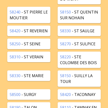
58240
- ST PIERRE LE
58150
- ST QUENTIN
MOUTIER
SUR NOHAIN
58420
- ST REVERIEN
58330
- ST SAULGE
58250
- ST SEINE
58270
- ST SULPICE
58310
- ST VERAIN
58220
- STE
COLOMBE DES BOIS
58330
- STE MARIE
58150
- SUILLY LA
TOUR
58500
- SURGY
58420
- TACONNAY
58190
- TALON
58110
- TAMNAY EN