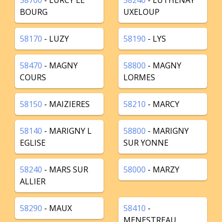
58700
- LURCY LE
58240
- LUTHENAY
BOURG
UXELOUP
58170
- LUZY
58190
- LYS
58470
- MAGNY
58800
- MAGNY
COURS
LORMES
58150
- MAIZIERES
58210
- MARCY
58140
- MARIGNY L
58800
- MARIGNY
EGLISE
SUR YONNE
58240
- MARS SUR
58000
- MARZY
ALLIER
58290
- MAUX
58410
-
MENESTREAU