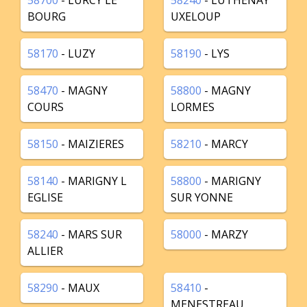
58700
- LURCY LE
58240
- LUTHENAY
BOURG
UXELOUP
58170
- LUZY
58190
- LYS
58470
- MAGNY
58800
- MAGNY
COURS
LORMES
58150
- MAIZIERES
58210
- MARCY
58140
- MARIGNY L
58800
- MARIGNY
EGLISE
SUR YONNE
58240
- MARS SUR
58000
- MARZY
ALLIER
58290
- MAUX
58410
-
MENESTREAU