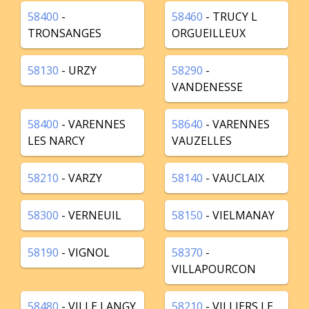
58400
-
58460
- TRUCY L
TRONSANGES
ORGUEILLEUX
58130
- URZY
58290
-
VANDENESSE
58400
- VARENNES
58640
- VARENNES
LES NARCY
VAUZELLES
58210
- VARZY
58140
- VAUCLAIX
58300
- VERNEUIL
58150
- VIELMANAY
58190
- VIGNOL
58370
-
VILLAPOURCON
58480
- VILLE LANGY
58210
- VILLIERS LE