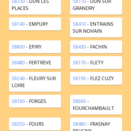
58230
- DUN LES
58110
- DUN SUR
PLACES
GRANDRY
58140
- EMPURY
58410
- ENTRAINS
SUR NOHAIN
58800
- EPIRY
58430
- FACHIN
58480
- FERTREVE
58170
- FLETY
58240
- FLEURY SUR
58190
- FLEZ CUZY
LOIRE
58160
- FORGES
58600
-
FOURCHAMBAULT
58250
- FOURS
58480
- FRASNAY