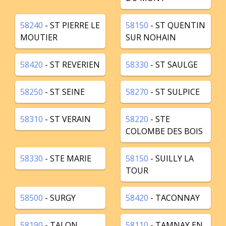
58240
- ST PIERRE LE
58150
- ST QUENTIN
MOUTIER
SUR NOHAIN
58420
- ST REVERIEN
58330
- ST SAULGE
58250
- ST SEINE
58270
- ST SULPICE
58310
- ST VERAIN
58220
- STE
COLOMBE DES BOIS
58330
- STE MARIE
58150
- SUILLY LA
TOUR
58500
- SURGY
58420
- TACONNAY
58190
- TALON
58110
- TAMNAY EN