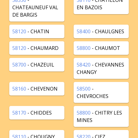
58350
-
58110
- CHATILLON
CHATEAUNEUF VAL
EN BAZOIS
DE BARGIS
58120
- CHATIN
58400
- CHAULGNES
58120
- CHAUMARD
58800
- CHAUMOT
58700
- CHAZEUIL
58420
- CHEVANNES
CHANGY
58160
- CHEVENON
58500
-
CHEVROCHES
58170
- CHIDDES
58800
- CHITRY LES
MINES
58110
- CHOUGNY
58220
- CIEZ