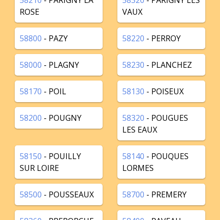
58210
- PARIGNY LA
58320
- PARIGNY LES
ROSE
VAUX
58800
- PAZY
58220
- PERROY
58000
- PLAGNY
58230
- PLANCHEZ
58170
- POIL
58130
- POISEUX
58200
- POUGNY
58320
- POUGUES
LES EAUX
58150
- POUILLY
58140
- POUQUES
SUR LOIRE
LORMES
58500
- POUSSEAUX
58700
- PREMERY