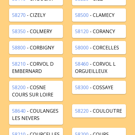
58270
- CIZELY
58500
- CLAMECY
58350
- COLMERY
58120
- CORANCY
58800
- CORBIGNY
58000
- CORCELLES
58210
- CORVOL D
58460
- CORVOL L
EMBERNARD
ORGUEILLEUX
58200
- COSNE
58300
- COSSAYE
COURS SUR LOIRE
58640
- COULANGES
58220
- COULOUTRE
LES NEVERS
58210
- COURCELLES
58200
- COURS