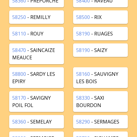
58360
- PREPORCHE
58400
- RAVEAU
58250
- REMILLY
58500
- RIX
58110
- ROUY
58190
- RUAGES
58470
- SAINCAIZE
58190
- SAIZY
MEAUCE
58800
- SARDY LES
58160
- SAUVIGNY
EPIRY
LES BOIS
58170
- SAVIGNY
58330
- SAXI
POIL FOL
BOURDON
58360
- SEMELAY
58290
- SERMAGES