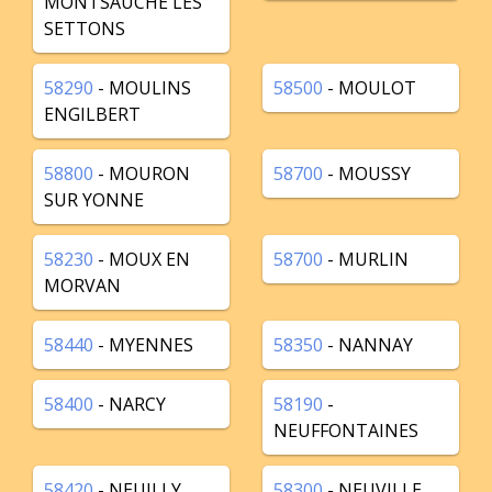
MONTSAUCHE LES
SETTONS
58290
- MOULINS
58500
- MOULOT
ENGILBERT
58800
- MOURON
58700
- MOUSSY
SUR YONNE
58230
- MOUX EN
58700
- MURLIN
MORVAN
58440
- MYENNES
58350
- NANNAY
58400
- NARCY
58190
-
NEUFFONTAINES
58420
- NEUILLY
58300
- NEUVILLE