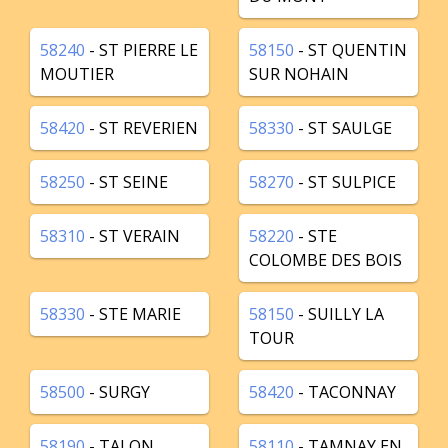
58240
- ST PIERRE LE
58150
- ST QUENTIN
MOUTIER
SUR NOHAIN
58420
- ST REVERIEN
58330
- ST SAULGE
58250
- ST SEINE
58270
- ST SULPICE
58310
- ST VERAIN
58220
- STE
COLOMBE DES BOIS
58330
- STE MARIE
58150
- SUILLY LA
TOUR
58500
- SURGY
58420
- TACONNAY
58190
- TALON
58110
- TAMNAY EN