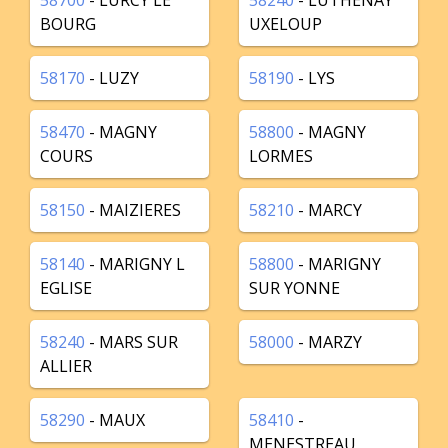
58700
- LURCY LE
58240
- LUTHENAY
BOURG
UXELOUP
58170
- LUZY
58190
- LYS
58470
- MAGNY
58800
- MAGNY
COURS
LORMES
58150
- MAIZIERES
58210
- MARCY
58140
- MARIGNY L
58800
- MARIGNY
EGLISE
SUR YONNE
58240
- MARS SUR
58000
- MARZY
ALLIER
58290
- MAUX
58410
-
MENESTREAU