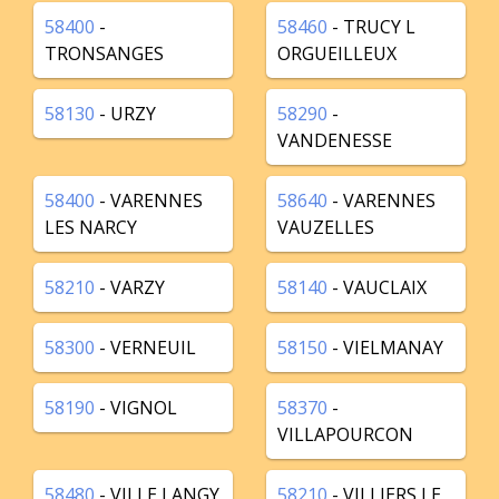
58400
-
58460
- TRUCY L
TRONSANGES
ORGUEILLEUX
58130
- URZY
58290
-
VANDENESSE
58400
- VARENNES
58640
- VARENNES
LES NARCY
VAUZELLES
58210
- VARZY
58140
- VAUCLAIX
58300
- VERNEUIL
58150
- VIELMANAY
58190
- VIGNOL
58370
-
VILLAPOURCON
58480
- VILLE LANGY
58210
- VILLIERS LE