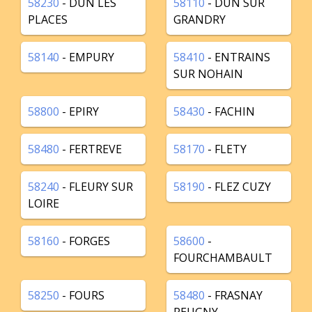
58230
- DUN LES
58110
- DUN SUR
PLACES
GRANDRY
58140
- EMPURY
58410
- ENTRAINS
SUR NOHAIN
58800
- EPIRY
58430
- FACHIN
58480
- FERTREVE
58170
- FLETY
58240
- FLEURY SUR
58190
- FLEZ CUZY
LOIRE
58160
- FORGES
58600
-
FOURCHAMBAULT
58250
- FOURS
58480
- FRASNAY