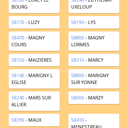
58700
- LURCY LE
58240
- LUTHENAY
BOURG
UXELOUP
58170
- LUZY
58190
- LYS
58470
- MAGNY
58800
- MAGNY
COURS
LORMES
58150
- MAIZIERES
58210
- MARCY
58140
- MARIGNY L
58800
- MARIGNY
EGLISE
SUR YONNE
58240
- MARS SUR
58000
- MARZY
ALLIER
58290
- MAUX
58410
-
MENESTREAU