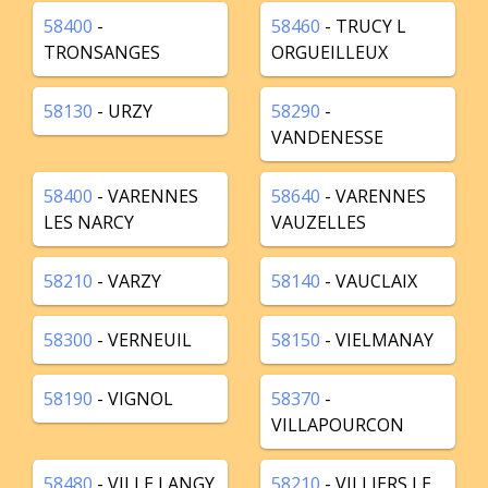
58400
-
58460
- TRUCY L
TRONSANGES
ORGUEILLEUX
58130
- URZY
58290
-
VANDENESSE
58400
- VARENNES
58640
- VARENNES
LES NARCY
VAUZELLES
58210
- VARZY
58140
- VAUCLAIX
58300
- VERNEUIL
58150
- VIELMANAY
58190
- VIGNOL
58370
-
VILLAPOURCON
58480
- VILLE LANGY
58210
- VILLIERS LE