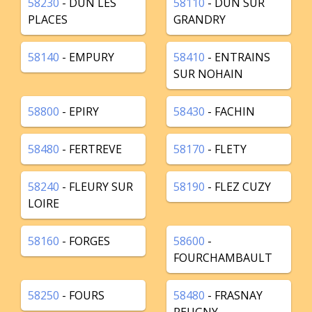
58230
- DUN LES
58110
- DUN SUR
PLACES
GRANDRY
58140
- EMPURY
58410
- ENTRAINS
SUR NOHAIN
58800
- EPIRY
58430
- FACHIN
58480
- FERTREVE
58170
- FLETY
58240
- FLEURY SUR
58190
- FLEZ CUZY
LOIRE
58160
- FORGES
58600
-
FOURCHAMBAULT
58250
- FOURS
58480
- FRASNAY