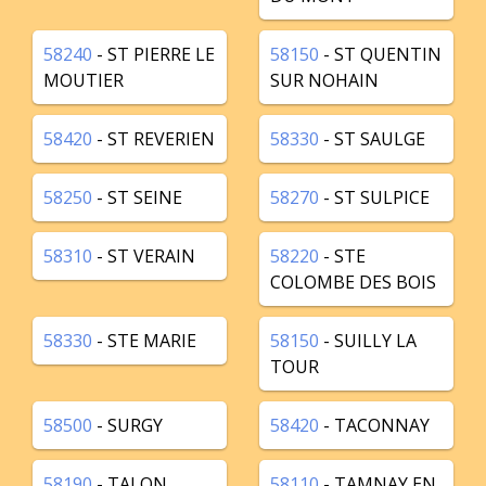
58240
- ST PIERRE LE
58150
- ST QUENTIN
MOUTIER
SUR NOHAIN
58420
- ST REVERIEN
58330
- ST SAULGE
58250
- ST SEINE
58270
- ST SULPICE
58310
- ST VERAIN
58220
- STE
COLOMBE DES BOIS
58330
- STE MARIE
58150
- SUILLY LA
TOUR
58500
- SURGY
58420
- TACONNAY
58190
- TALON
58110
- TAMNAY EN