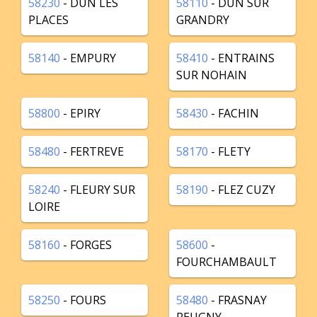
58230
- DUN LES
58110
- DUN SUR
PLACES
GRANDRY
58140
- EMPURY
58410
- ENTRAINS
SUR NOHAIN
58800
- EPIRY
58430
- FACHIN
58480
- FERTREVE
58170
- FLETY
58240
- FLEURY SUR
58190
- FLEZ CUZY
LOIRE
58160
- FORGES
58600
-
FOURCHAMBAULT
58250
- FOURS
58480
- FRASNAY