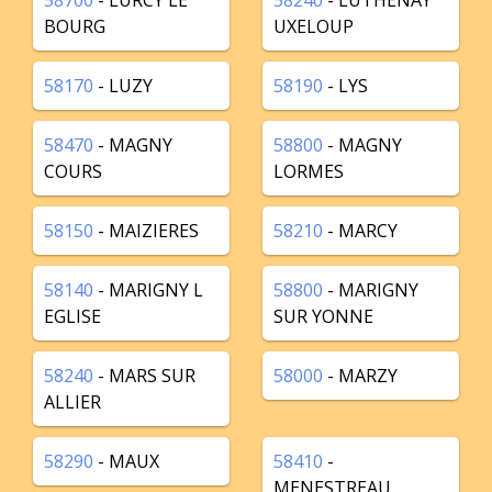
58700
- LURCY LE
58240
- LUTHENAY
BOURG
UXELOUP
58170
- LUZY
58190
- LYS
58470
- MAGNY
58800
- MAGNY
COURS
LORMES
58150
- MAIZIERES
58210
- MARCY
58140
- MARIGNY L
58800
- MARIGNY
EGLISE
SUR YONNE
58240
- MARS SUR
58000
- MARZY
ALLIER
58290
- MAUX
58410
-
MENESTREAU