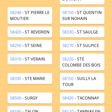
58240
- ST PIERRE LE
58150
- ST QUENTIN
MOUTIER
SUR NOHAIN
58420
- ST REVERIEN
58330
- ST SAULGE
58250
- ST SEINE
58270
- ST SULPICE
58310
- ST VERAIN
58220
- STE
COLOMBE DES BOIS
58330
- STE MARIE
58150
- SUILLY LA
TOUR
58500
- SURGY
58420
- TACONNAY
58190
- TALON
58110
- TAMNAY EN