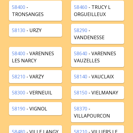
58400
-
58460
- TRUCY L
TRONSANGES
ORGUEILLEUX
58130
- URZY
58290
-
VANDENESSE
58400
- VARENNES
58640
- VARENNES
LES NARCY
VAUZELLES
58210
- VARZY
58140
- VAUCLAIX
58300
- VERNEUIL
58150
- VIELMANAY
58190
- VIGNOL
58370
-
VILLAPOURCON
58480
- VILLE LANGY
58210
- VILLIERS LE