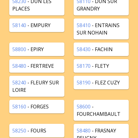
58230
- DUN LES
58110
- DUN SUR
PLACES
GRANDRY
58140
- EMPURY
58410
- ENTRAINS
SUR NOHAIN
58800
- EPIRY
58430
- FACHIN
58480
- FERTREVE
58170
- FLETY
58240
- FLEURY SUR
58190
- FLEZ CUZY
LOIRE
58160
- FORGES
58600
-
FOURCHAMBAULT
58250
- FOURS
58480
- FRASNAY