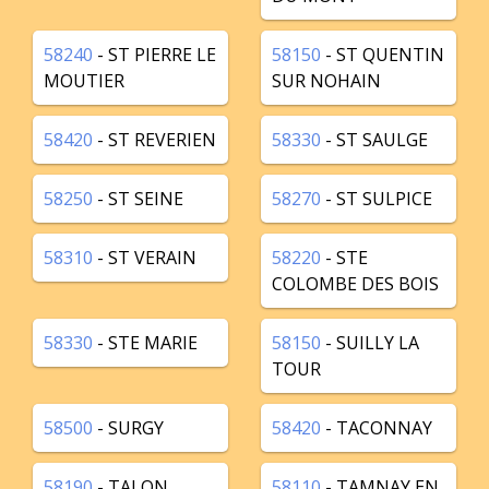
58240
- ST PIERRE LE
58150
- ST QUENTIN
MOUTIER
SUR NOHAIN
58420
- ST REVERIEN
58330
- ST SAULGE
58250
- ST SEINE
58270
- ST SULPICE
58310
- ST VERAIN
58220
- STE
COLOMBE DES BOIS
58330
- STE MARIE
58150
- SUILLY LA
TOUR
58500
- SURGY
58420
- TACONNAY
58190
- TALON
58110
- TAMNAY EN