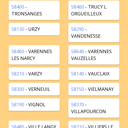
58400
-
58460
- TRUCY L
TRONSANGES
ORGUEILLEUX
58130
- URZY
58290
-
VANDENESSE
58400
- VARENNES
58640
- VARENNES
LES NARCY
VAUZELLES
58210
- VARZY
58140
- VAUCLAIX
58300
- VERNEUIL
58150
- VIELMANAY
58190
- VIGNOL
58370
-
VILLAPOURCON
58480
- VILLE LANGY
58210
- VILLIERS LE