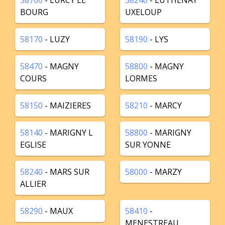
58700
- LURCY LE
58240
- LUTHENAY
BOURG
UXELOUP
58170
- LUZY
58190
- LYS
58470
- MAGNY
58800
- MAGNY
COURS
LORMES
58150
- MAIZIERES
58210
- MARCY
58140
- MARIGNY L
58800
- MARIGNY
EGLISE
SUR YONNE
58240
- MARS SUR
58000
- MARZY
ALLIER
58290
- MAUX
58410
-
MENESTREAU