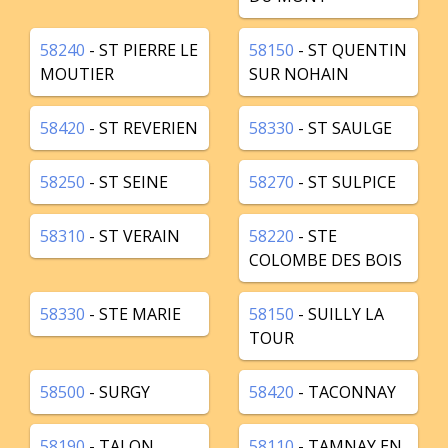
58240
- ST PIERRE LE
58150
- ST QUENTIN
MOUTIER
SUR NOHAIN
58420
- ST REVERIEN
58330
- ST SAULGE
58250
- ST SEINE
58270
- ST SULPICE
58310
- ST VERAIN
58220
- STE
COLOMBE DES BOIS
58330
- STE MARIE
58150
- SUILLY LA
TOUR
58500
- SURGY
58420
- TACONNAY
58190
- TALON
58110
- TAMNAY EN