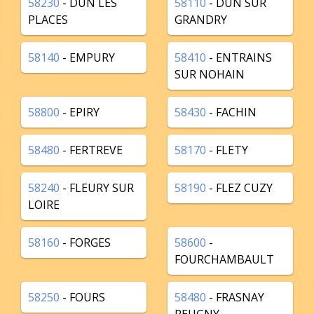
58230
- DUN LES
58110
- DUN SUR
PLACES
GRANDRY
58140
- EMPURY
58410
- ENTRAINS
SUR NOHAIN
58800
- EPIRY
58430
- FACHIN
58480
- FERTREVE
58170
- FLETY
58240
- FLEURY SUR
58190
- FLEZ CUZY
LOIRE
58160
- FORGES
58600
-
FOURCHAMBAULT
58250
- FOURS
58480
- FRASNAY