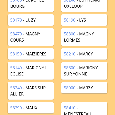
58700
- LURCY LE
58240
- LUTHENAY
BOURG
UXELOUP
58170
- LUZY
58190
- LYS
58470
- MAGNY
58800
- MAGNY
COURS
LORMES
58150
- MAIZIERES
58210
- MARCY
58140
- MARIGNY L
58800
- MARIGNY
EGLISE
SUR YONNE
58240
- MARS SUR
58000
- MARZY
ALLIER
58290
- MAUX
58410
-
MENESTREAU