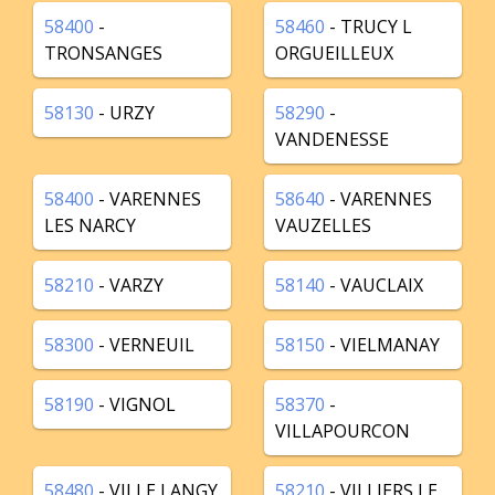
58400
-
58460
- TRUCY L
TRONSANGES
ORGUEILLEUX
58130
- URZY
58290
-
VANDENESSE
58400
- VARENNES
58640
- VARENNES
LES NARCY
VAUZELLES
58210
- VARZY
58140
- VAUCLAIX
58300
- VERNEUIL
58150
- VIELMANAY
58190
- VIGNOL
58370
-
VILLAPOURCON
58480
- VILLE LANGY
58210
- VILLIERS LE