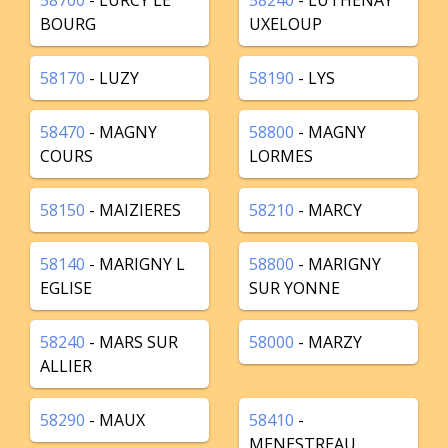
58700
- LURCY LE
58240
- LUTHENAY
BOURG
UXELOUP
58170
- LUZY
58190
- LYS
58470
- MAGNY
58800
- MAGNY
COURS
LORMES
58150
- MAIZIERES
58210
- MARCY
58140
- MARIGNY L
58800
- MARIGNY
EGLISE
SUR YONNE
58240
- MARS SUR
58000
- MARZY
ALLIER
58290
- MAUX
58410
-
MENESTREAU