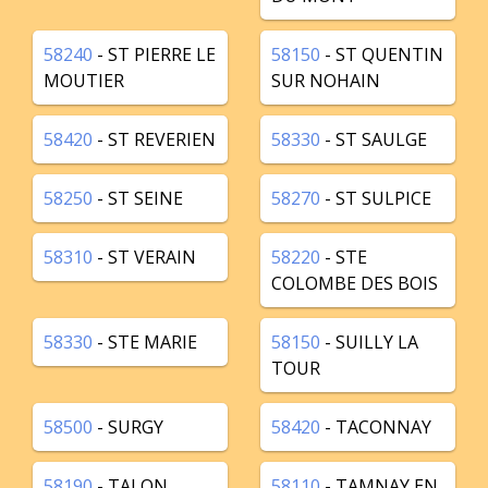
58240
- ST PIERRE LE
58150
- ST QUENTIN
MOUTIER
SUR NOHAIN
58420
- ST REVERIEN
58330
- ST SAULGE
58250
- ST SEINE
58270
- ST SULPICE
58310
- ST VERAIN
58220
- STE
COLOMBE DES BOIS
58330
- STE MARIE
58150
- SUILLY LA
TOUR
58500
- SURGY
58420
- TACONNAY
58190
- TALON
58110
- TAMNAY EN