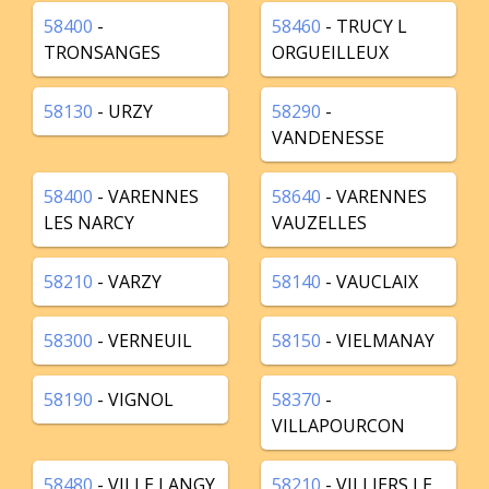
58400
-
58460
- TRUCY L
TRONSANGES
ORGUEILLEUX
58130
- URZY
58290
-
VANDENESSE
58400
- VARENNES
58640
- VARENNES
LES NARCY
VAUZELLES
58210
- VARZY
58140
- VAUCLAIX
58300
- VERNEUIL
58150
- VIELMANAY
58190
- VIGNOL
58370
-
VILLAPOURCON
58480
- VILLE LANGY
58210
- VILLIERS LE