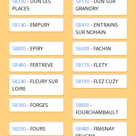
58230
- DUN LES
58110
- DUN SUR
PLACES
GRANDRY
58140
- EMPURY
58410
- ENTRAINS
SUR NOHAIN
58800
- EPIRY
58430
- FACHIN
58480
- FERTREVE
58170
- FLETY
58240
- FLEURY SUR
58190
- FLEZ CUZY
LOIRE
58160
- FORGES
58600
-
FOURCHAMBAULT
58250
- FOURS
58480
- FRASNAY