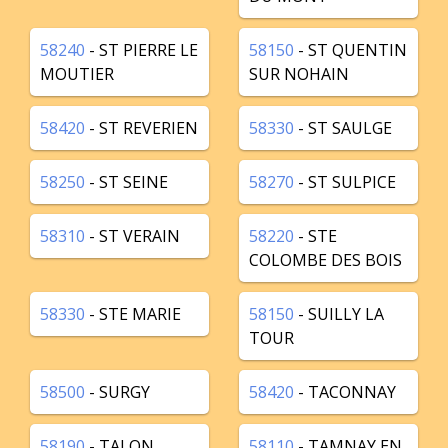
58240
- ST PIERRE LE
58150
- ST QUENTIN
MOUTIER
SUR NOHAIN
58420
- ST REVERIEN
58330
- ST SAULGE
58250
- ST SEINE
58270
- ST SULPICE
58310
- ST VERAIN
58220
- STE
COLOMBE DES BOIS
58330
- STE MARIE
58150
- SUILLY LA
TOUR
58500
- SURGY
58420
- TACONNAY
58190
- TALON
58110
- TAMNAY EN