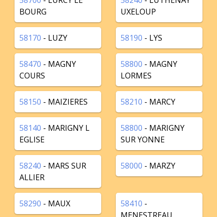
58700
- LURCY LE
58240
- LUTHENAY
BOURG
UXELOUP
58170
- LUZY
58190
- LYS
58470
- MAGNY
58800
- MAGNY
COURS
LORMES
58150
- MAIZIERES
58210
- MARCY
58140
- MARIGNY L
58800
- MARIGNY
EGLISE
SUR YONNE
58240
- MARS SUR
58000
- MARZY
ALLIER
58290
- MAUX
58410
-
MENESTREAU