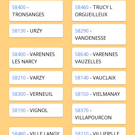
58400
-
58460
- TRUCY L
TRONSANGES
ORGUEILLEUX
58130
- URZY
58290
-
VANDENESSE
58400
- VARENNES
58640
- VARENNES
LES NARCY
VAUZELLES
58210
- VARZY
58140
- VAUCLAIX
58300
- VERNEUIL
58150
- VIELMANAY
58190
- VIGNOL
58370
-
VILLAPOURCON
58480
- VILLE LANGY
58210
- VILLIERS LE