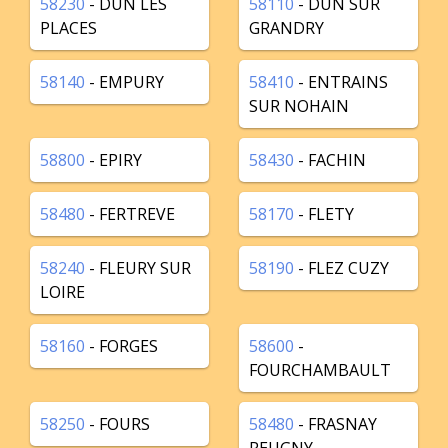
58230
- DUN LES
58110
- DUN SUR
PLACES
GRANDRY
58140
- EMPURY
58410
- ENTRAINS
SUR NOHAIN
58800
- EPIRY
58430
- FACHIN
58480
- FERTREVE
58170
- FLETY
58240
- FLEURY SUR
58190
- FLEZ CUZY
LOIRE
58160
- FORGES
58600
-
FOURCHAMBAULT
58250
- FOURS
58480
- FRASNAY