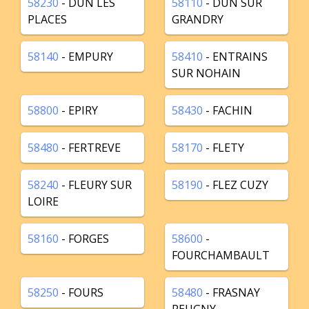
58230
- DUN LES
58110
- DUN SUR
PLACES
GRANDRY
58140
- EMPURY
58410
- ENTRAINS
SUR NOHAIN
58800
- EPIRY
58430
- FACHIN
58480
- FERTREVE
58170
- FLETY
58240
- FLEURY SUR
58190
- FLEZ CUZY
LOIRE
58160
- FORGES
58600
-
FOURCHAMBAULT
58250
- FOURS
58480
- FRASNAY