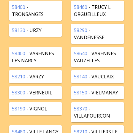
58400
-
58460
- TRUCY L
TRONSANGES
ORGUEILLEUX
58130
- URZY
58290
-
VANDENESSE
58400
- VARENNES
58640
- VARENNES
LES NARCY
VAUZELLES
58210
- VARZY
58140
- VAUCLAIX
58300
- VERNEUIL
58150
- VIELMANAY
58190
- VIGNOL
58370
-
VILLAPOURCON
58480
- VILLE LANGY
58210
- VILLIERS LE