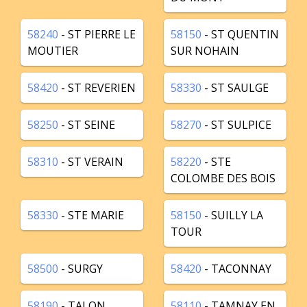
58240
- ST PIERRE LE
58150
- ST QUENTIN
MOUTIER
SUR NOHAIN
58420
- ST REVERIEN
58330
- ST SAULGE
58250
- ST SEINE
58270
- ST SULPICE
58310
- ST VERAIN
58220
- STE
COLOMBE DES BOIS
58330
- STE MARIE
58150
- SUILLY LA
TOUR
58500
- SURGY
58420
- TACONNAY
58190
- TALON
58110
- TAMNAY EN