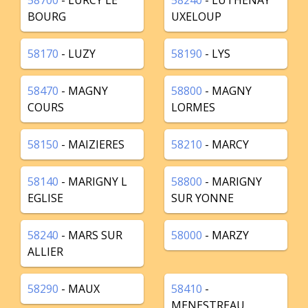
58700
- LURCY LE
58240
- LUTHENAY
BOURG
UXELOUP
58170
- LUZY
58190
- LYS
58470
- MAGNY
58800
- MAGNY
COURS
LORMES
58150
- MAIZIERES
58210
- MARCY
58140
- MARIGNY L
58800
- MARIGNY
EGLISE
SUR YONNE
58240
- MARS SUR
58000
- MARZY
ALLIER
58290
- MAUX
58410
-
MENESTREAU