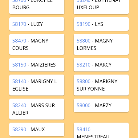
58700
- LURCY LE
58240
- LUTHENAY
BOURG
UXELOUP
58170
- LUZY
58190
- LYS
58470
- MAGNY
58800
- MAGNY
COURS
LORMES
58150
- MAIZIERES
58210
- MARCY
58140
- MARIGNY L
58800
- MARIGNY
EGLISE
SUR YONNE
58240
- MARS SUR
58000
- MARZY
ALLIER
58290
- MAUX
58410
-
MENESTREAU