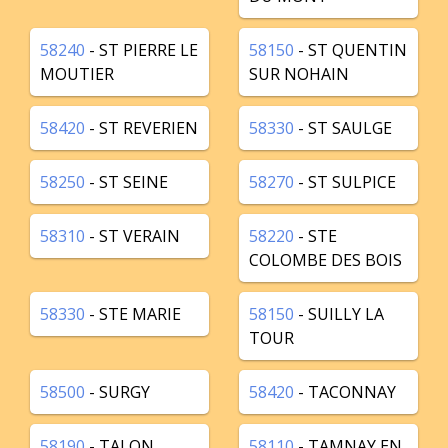
58240
- ST PIERRE LE
58150
- ST QUENTIN
MOUTIER
SUR NOHAIN
58420
- ST REVERIEN
58330
- ST SAULGE
58250
- ST SEINE
58270
- ST SULPICE
58310
- ST VERAIN
58220
- STE
COLOMBE DES BOIS
58330
- STE MARIE
58150
- SUILLY LA
TOUR
58500
- SURGY
58420
- TACONNAY
58190
- TALON
58110
- TAMNAY EN