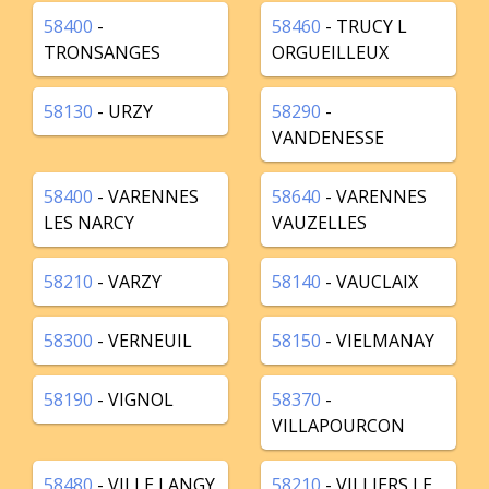
58400
-
58460
- TRUCY L
TRONSANGES
ORGUEILLEUX
58130
- URZY
58290
-
VANDENESSE
58400
- VARENNES
58640
- VARENNES
LES NARCY
VAUZELLES
58210
- VARZY
58140
- VAUCLAIX
58300
- VERNEUIL
58150
- VIELMANAY
58190
- VIGNOL
58370
-
VILLAPOURCON
58480
- VILLE LANGY
58210
- VILLIERS LE