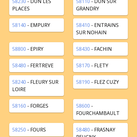
58230
- DUN LES
58110
- DUN SUR
PLACES
GRANDRY
58140
- EMPURY
58410
- ENTRAINS
SUR NOHAIN
58800
- EPIRY
58430
- FACHIN
58480
- FERTREVE
58170
- FLETY
58240
- FLEURY SUR
58190
- FLEZ CUZY
LOIRE
58160
- FORGES
58600
-
FOURCHAMBAULT
58250
- FOURS
58480
- FRASNAY