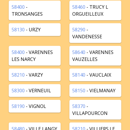
58400
-
58460
- TRUCY L
TRONSANGES
ORGUEILLEUX
58130
- URZY
58290
-
VANDENESSE
58400
- VARENNES
58640
- VARENNES
LES NARCY
VAUZELLES
58210
- VARZY
58140
- VAUCLAIX
58300
- VERNEUIL
58150
- VIELMANAY
58190
- VIGNOL
58370
-
VILLAPOURCON
58480
- VILLE LANGY
58210
- VILLIERS LE