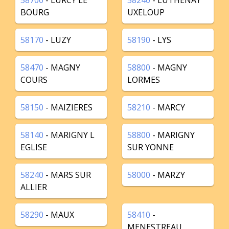
58700
- LURCY LE
58240
- LUTHENAY
BOURG
UXELOUP
58170
- LUZY
58190
- LYS
58470
- MAGNY
58800
- MAGNY
COURS
LORMES
58150
- MAIZIERES
58210
- MARCY
58140
- MARIGNY L
58800
- MARIGNY
EGLISE
SUR YONNE
58240
- MARS SUR
58000
- MARZY
ALLIER
58290
- MAUX
58410
-
MENESTREAU