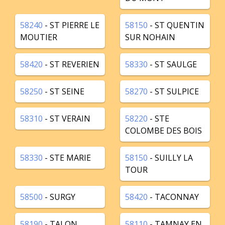
58240
- ST PIERRE LE
58150
- ST QUENTIN
MOUTIER
SUR NOHAIN
58420
- ST REVERIEN
58330
- ST SAULGE
58250
- ST SEINE
58270
- ST SULPICE
58310
- ST VERAIN
58220
- STE
COLOMBE DES BOIS
58330
- STE MARIE
58150
- SUILLY LA
TOUR
58500
- SURGY
58420
- TACONNAY
58190
- TALON
58110
- TAMNAY EN