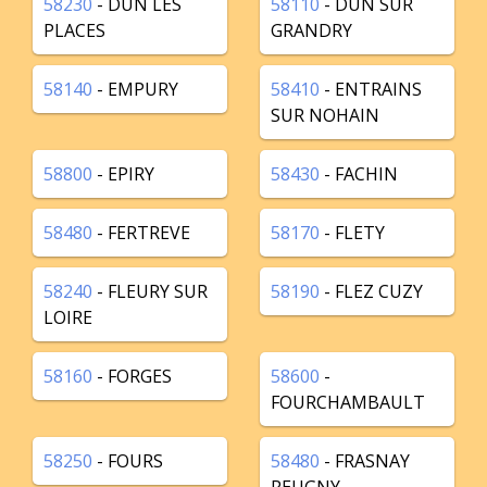
58230
- DUN LES
58110
- DUN SUR
PLACES
GRANDRY
58140
- EMPURY
58410
- ENTRAINS
SUR NOHAIN
58800
- EPIRY
58430
- FACHIN
58480
- FERTREVE
58170
- FLETY
58240
- FLEURY SUR
58190
- FLEZ CUZY
LOIRE
58160
- FORGES
58600
-
FOURCHAMBAULT
58250
- FOURS
58480
- FRASNAY