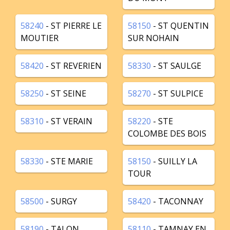
58240
- ST PIERRE LE
58150
- ST QUENTIN
MOUTIER
SUR NOHAIN
58420
- ST REVERIEN
58330
- ST SAULGE
58250
- ST SEINE
58270
- ST SULPICE
58310
- ST VERAIN
58220
- STE
COLOMBE DES BOIS
58330
- STE MARIE
58150
- SUILLY LA
TOUR
58500
- SURGY
58420
- TACONNAY
58190
- TALON
58110
- TAMNAY EN