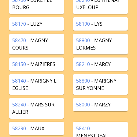
58700
- LURCY LE
58240
- LUTHENAY
BOURG
UXELOUP
58170
- LUZY
58190
- LYS
58470
- MAGNY
58800
- MAGNY
COURS
LORMES
58150
- MAIZIERES
58210
- MARCY
58140
- MARIGNY L
58800
- MARIGNY
EGLISE
SUR YONNE
58240
- MARS SUR
58000
- MARZY
ALLIER
58290
- MAUX
58410
-
MENESTREAU