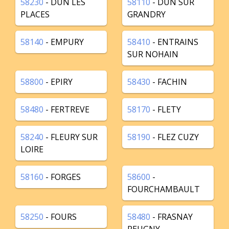
58230
- DUN LES
58110
- DUN SUR
PLACES
GRANDRY
58140
- EMPURY
58410
- ENTRAINS
SUR NOHAIN
58800
- EPIRY
58430
- FACHIN
58480
- FERTREVE
58170
- FLETY
58240
- FLEURY SUR
58190
- FLEZ CUZY
LOIRE
58160
- FORGES
58600
-
FOURCHAMBAULT
58250
- FOURS
58480
- FRASNAY