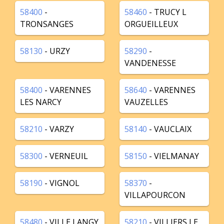
58400
-
58460
- TRUCY L
TRONSANGES
ORGUEILLEUX
58130
- URZY
58290
-
VANDENESSE
58400
- VARENNES
58640
- VARENNES
LES NARCY
VAUZELLES
58210
- VARZY
58140
- VAUCLAIX
58300
- VERNEUIL
58150
- VIELMANAY
58190
- VIGNOL
58370
-
VILLAPOURCON
58480
- VILLE LANGY
58210
- VILLIERS LE