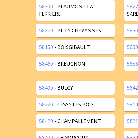
58700
- BEAUMONT LA
5827
FERRIERE
SAR
58270
- BILLY CHEVANNES
5850
58150
- BOISGIBAULT
5833
58460
- BREUGNON
5853
58400
- BULCY
5842
58220
- CESSY LES BOIS
5814
58420
- CHAMPALLEMENT
5821
58400
- CHAMPVOUX
5824