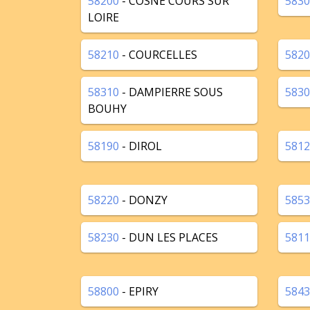
58200
- COSNE COURS SUR
5830
LOIRE
58210
- COURCELLES
5820
58310
- DAMPIERRE SOUS
5830
BOUHY
58190
- DIROL
5812
58220
- DONZY
5853
58230
- DUN LES PLACES
5811
58800
- EPIRY
5843