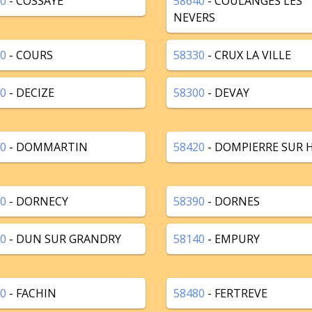
0
- COSSAYE
58640
- COULANGES LES
NEVERS
0
- COURS
58330
- CRUX LA VILLE
0
- DECIZE
58300
- DEVAY
0
- DOMMARTIN
58420
- DOMPIERRE SUR 
0
- DORNECY
58390
- DORNES
0
- DUN SUR GRANDRY
58140
- EMPURY
0
- FACHIN
58480
- FERTREVE