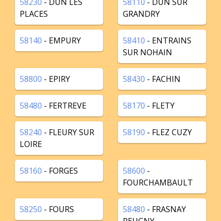
58230
- DUN LES
58110
- DUN SUR
PLACES
GRANDRY
58140
- EMPURY
58410
- ENTRAINS
SUR NOHAIN
58800
- EPIRY
58430
- FACHIN
58480
- FERTREVE
58170
- FLETY
58240
- FLEURY SUR
58190
- FLEZ CUZY
LOIRE
58160
- FORGES
58600
-
FOURCHAMBAULT
58250
- FOURS
58480
- FRASNAY