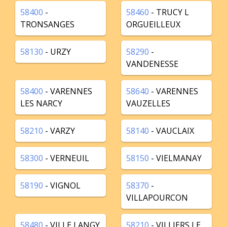
58400
-
58460
- TRUCY L
TRONSANGES
ORGUEILLEUX
58130
- URZY
58290
-
VANDENESSE
58400
- VARENNES
58640
- VARENNES
LES NARCY
VAUZELLES
58210
- VARZY
58140
- VAUCLAIX
58300
- VERNEUIL
58150
- VIELMANAY
58190
- VIGNOL
58370
-
VILLAPOURCON
58480
- VILLE LANGY
58210
- VILLIERS LE