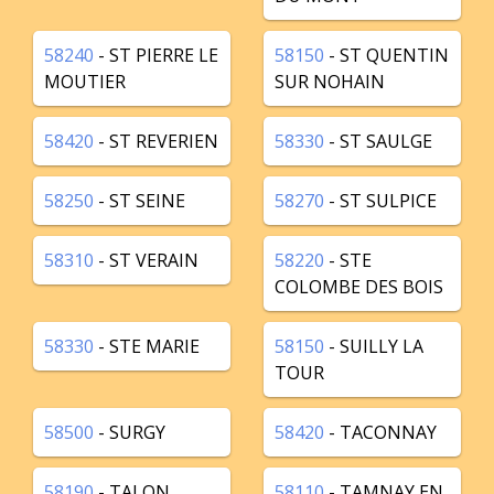
58240
- ST PIERRE LE
58150
- ST QUENTIN
MOUTIER
SUR NOHAIN
58420
- ST REVERIEN
58330
- ST SAULGE
58250
- ST SEINE
58270
- ST SULPICE
58310
- ST VERAIN
58220
- STE
COLOMBE DES BOIS
58330
- STE MARIE
58150
- SUILLY LA
TOUR
58500
- SURGY
58420
- TACONNAY
58190
- TALON
58110
- TAMNAY EN