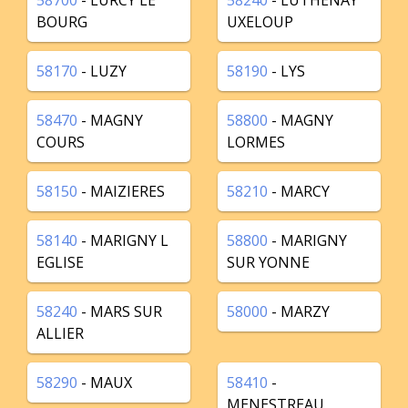
58700
- LURCY LE
58240
- LUTHENAY
BOURG
UXELOUP
58170
- LUZY
58190
- LYS
58470
- MAGNY
58800
- MAGNY
COURS
LORMES
58150
- MAIZIERES
58210
- MARCY
58140
- MARIGNY L
58800
- MARIGNY
EGLISE
SUR YONNE
58240
- MARS SUR
58000
- MARZY
ALLIER
58290
- MAUX
58410
-
MENESTREAU