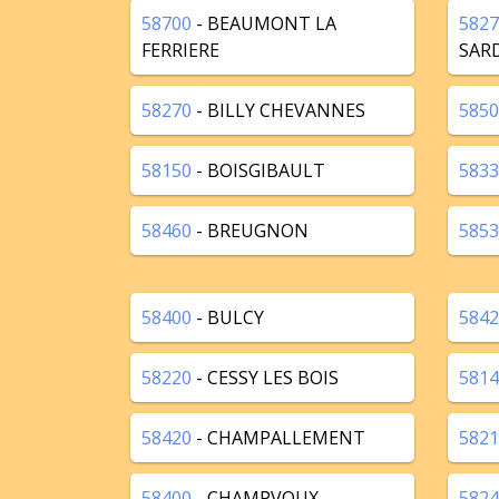
58700
- BEAUMONT LA
5827
FERRIERE
SAR
58270
- BILLY CHEVANNES
5850
58150
- BOISGIBAULT
5833
58460
- BREUGNON
5853
58400
- BULCY
5842
58220
- CESSY LES BOIS
5814
58420
- CHAMPALLEMENT
5821
58400
- CHAMPVOUX
5824