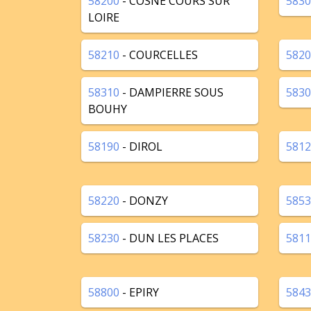
58200
- COSNE COURS SUR
5830
LOIRE
58210
- COURCELLES
5820
58310
- DAMPIERRE SOUS
5830
BOUHY
58190
- DIROL
5812
58220
- DONZY
5853
58230
- DUN LES PLACES
5811
58800
- EPIRY
5843