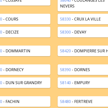
0
- COSSAYE
58640
- COULANGES LES
NEVERS
0
- COURS
58330
- CRUX LA VILLE
0
- DECIZE
58300
- DEVAY
0
- DOMMARTIN
58420
- DOMPIERRE SUR 
0
- DORNECY
58390
- DORNES
0
- DUN SUR GRANDRY
58140
- EMPURY
0
- FACHIN
58480
- FERTREVE