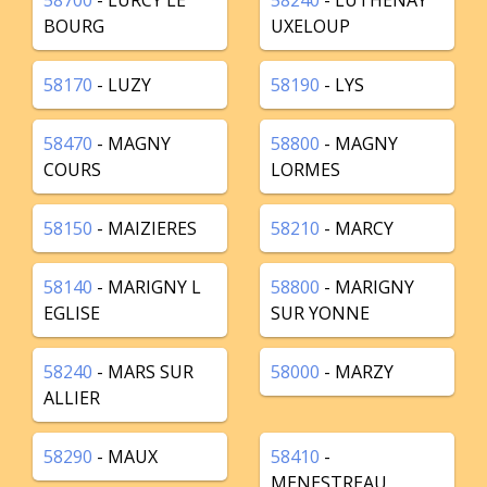
58700
- LURCY LE
58240
- LUTHENAY
BOURG
UXELOUP
58170
- LUZY
58190
- LYS
58470
- MAGNY
58800
- MAGNY
COURS
LORMES
58150
- MAIZIERES
58210
- MARCY
58140
- MARIGNY L
58800
- MARIGNY
EGLISE
SUR YONNE
58240
- MARS SUR
58000
- MARZY
ALLIER
58290
- MAUX
58410
-
MENESTREAU