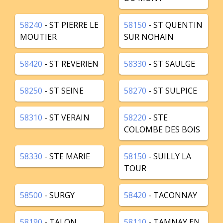
58240
- ST PIERRE LE
58150
- ST QUENTIN
MOUTIER
SUR NOHAIN
58420
- ST REVERIEN
58330
- ST SAULGE
58250
- ST SEINE
58270
- ST SULPICE
58310
- ST VERAIN
58220
- STE
COLOMBE DES BOIS
58330
- STE MARIE
58150
- SUILLY LA
TOUR
58500
- SURGY
58420
- TACONNAY
58190
- TALON
58110
- TAMNAY EN