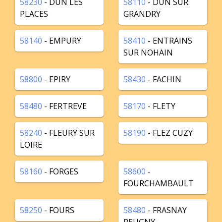
58230
- DUN LES
58110
- DUN SUR
PLACES
GRANDRY
58140
- EMPURY
58410
- ENTRAINS
SUR NOHAIN
58800
- EPIRY
58430
- FACHIN
58480
- FERTREVE
58170
- FLETY
58240
- FLEURY SUR
58190
- FLEZ CUZY
LOIRE
58160
- FORGES
58600
-
FOURCHAMBAULT
58250
- FOURS
58480
- FRASNAY