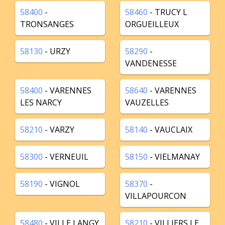
58400
-
58460
- TRUCY L
TRONSANGES
ORGUEILLEUX
58130
- URZY
58290
-
VANDENESSE
58400
- VARENNES
58640
- VARENNES
LES NARCY
VAUZELLES
58210
- VARZY
58140
- VAUCLAIX
58300
- VERNEUIL
58150
- VIELMANAY
58190
- VIGNOL
58370
-
VILLAPOURCON
58480
- VILLE LANGY
58210
- VILLIERS LE