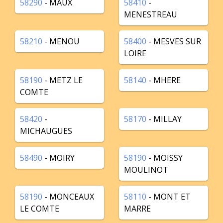
58290
- MAUX
58410
-
MENESTREAU
58210
- MENOU
58400
- MESVES SUR
LOIRE
58190
- METZ LE
58140
- MHERE
COMTE
58420
-
58170
- MILLAY
MICHAUGUES
58490
- MOIRY
58190
- MOISSY
MOULINOT
58190
- MONCEAUX
58110
- MONT ET
LE COMTE
MARRE