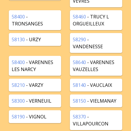
VEVRES
58400
-
58460
- TRUCY L
TRONSANGES
ORGUEILLEUX
58130
- URZY
58290
-
VANDENESSE
58400
- VARENNES
58640
- VARENNES
LES NARCY
VAUZELLES
58210
- VARZY
58140
- VAUCLAIX
58300
- VERNEUIL
58150
- VIELMANAY
58190
- VIGNOL
58370
-
VILLAPOURCON