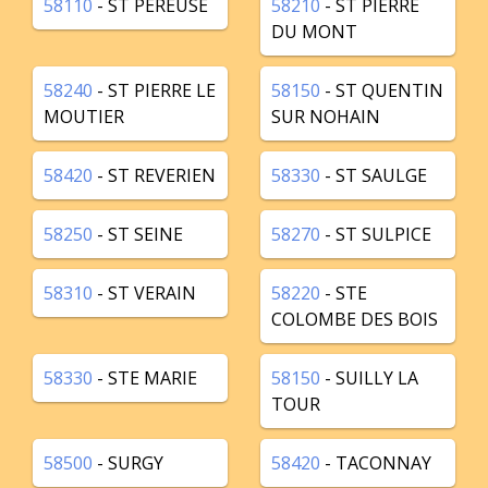
58110
- ST PEREUSE
58210
- ST PIERRE
DU MONT
58240
- ST PIERRE LE
58150
- ST QUENTIN
MOUTIER
SUR NOHAIN
58420
- ST REVERIEN
58330
- ST SAULGE
58250
- ST SEINE
58270
- ST SULPICE
58310
- ST VERAIN
58220
- STE
COLOMBE DES BOIS
58330
- STE MARIE
58150
- SUILLY LA
TOUR
58500
- SURGY
58420
- TACONNAY