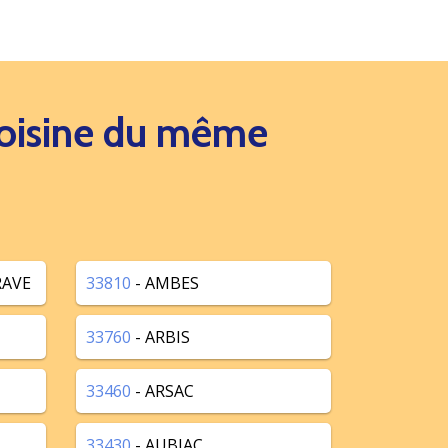
 voisine du même
RAVE
33810
- AMBES
33760
- ARBIS
33460
- ARSAC
33430
- AUBIAC