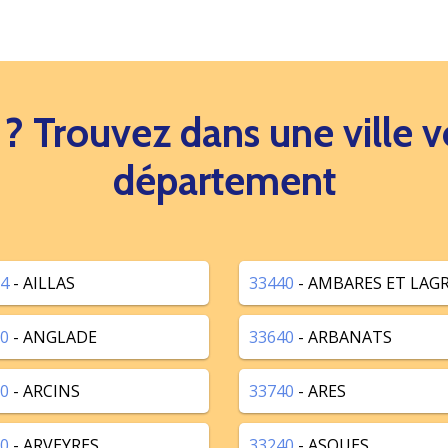
s ? Trouvez dans une ville
département
4
- AILLAS
33440
- AMBARES ET LAG
0
- ANGLADE
33640
- ARBANATS
0
- ARCINS
33740
- ARES
0
- ARVEYRES
33240
- ASQUES