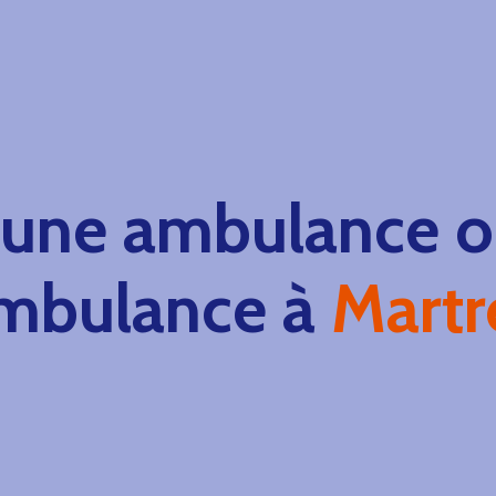
 une ambulance ou
mbulance à
Martr