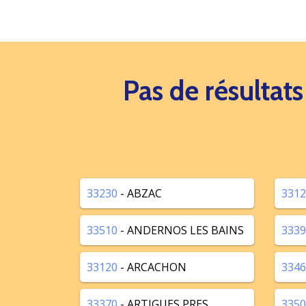
Pas de résultat
33230
- ABZAC
3312
33510
- ANDERNOS LES BAINS
3339
33120
- ARCACHON
3346
33370
- ARTIGUES PRES
3350