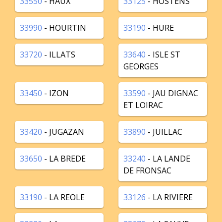
33550
- HAUX
33125
- HOSTENS
33990
- HOURTIN
33190
- HURE
33720
- ILLATS
33640
- ISLE ST
GEORGES
33450
- IZON
33590
- JAU DIGNAC
ET LOIRAC
33420
- JUGAZAN
33890
- JUILLAC
33650
- LA BREDE
33240
- LA LANDE
DE FRONSAC
33190
- LA REOLE
33126
- LA RIVIERE