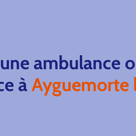
 une ambulance ou
ce à
Ayguemorte l