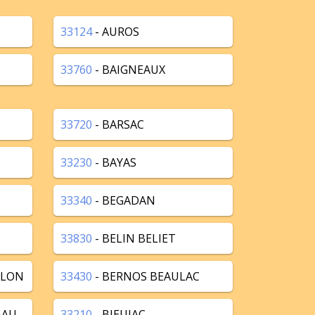
33124
- AUROS
33760
- BAIGNEAUX
33720
- BARSAC
33230
- BAYAS
33340
- BEGADAN
33830
- BELIN BELIET
LLON
33430
- BERNOS BEAULAC
LAU
33210
- BIEUJAC