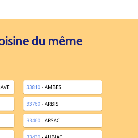
 voisine du même
RAVE
33810
- AMBES
33760
- ARBIS
33460
- ARSAC
33430
- AUBIAC