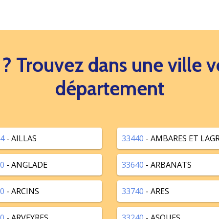
s ? Trouvez dans une ville
département
4
- AILLAS
33440
- AMBARES ET LAG
0
- ANGLADE
33640
- ARBANATS
0
- ARCINS
33740
- ARES
0
- ARVEYRES
33240
- ASQUES