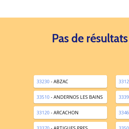
Pas de résultat
33230
- ABZAC
3312
33510
- ANDERNOS LES BAINS
3339
33120
- ARCACHON
3346
33370
- ARTIGUES PRES
3350