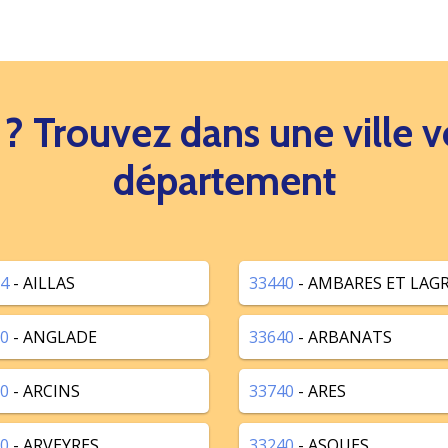
s ? Trouvez dans une ville
département
4
- AILLAS
33440
- AMBARES ET LAG
0
- ANGLADE
33640
- ARBANATS
0
- ARCINS
33740
- ARES
0
- ARVEYRES
33240
- ASQUES