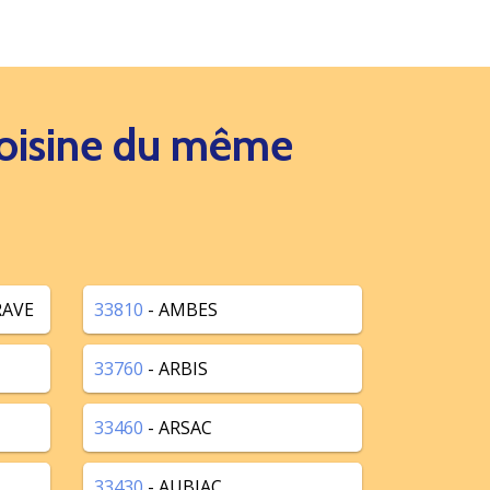
 voisine du même
RAVE
33810
- AMBES
33760
- ARBIS
33460
- ARSAC
33430
- AUBIAC