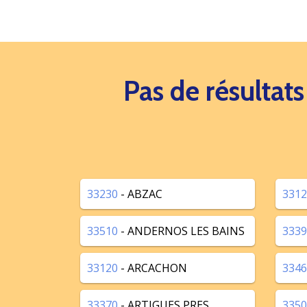
Pas de résultat
33230
- ABZAC
3312
33510
- ANDERNOS LES BAINS
3339
33120
- ARCACHON
3346
33370
- ARTIGUES PRES
3350