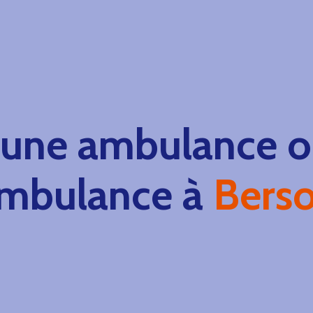
 une ambulance ou
mbulance à
Bers