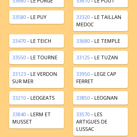
33680
- LE PORGE
33670
- LE POUT
33580
- LE PUY
33320
- LE TAILLAN
MEDOC
33470
- LE TEICH
33680
- LE TEMPLE
33550
- LE TOURNE
33125
- LE TUZAN
33123
- LE VERDON
33950
- LEGE CAP
SUR MER
FERRET
33210
- LEOGEATS
33850
- LEOGNAN
33840
- LERM ET
33570
- LES
MUSSET
ARTIGUES DE
LUSSAC