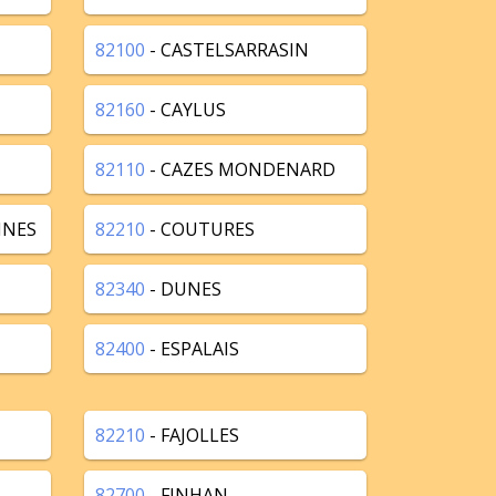
82100
- CASTELSARRASIN
82160
- CAYLUS
82110
- CAZES MONDENARD
NNES
82210
- COUTURES
82340
- DUNES
82400
- ESPALAIS
82210
- FAJOLLES
82700
- FINHAN