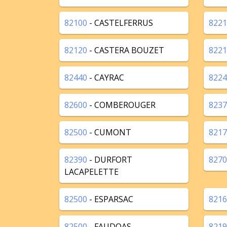
82100
- CASTELFERRUS
8221
82120
- CASTERA BOUZET
8221
82440
- CAYRAC
8224
82600
- COMBEROUGER
8237
82500
- CUMONT
8217
82390
- DURFORT
8270
LACAPELETTE
82500
- ESPARSAC
8216
82500
- FAUDOAS
8219