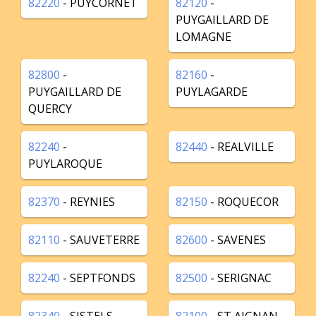
82220
- PUYCORNET
82120
-
PUYGAILLARD DE
LOMAGNE
82800
-
82160
-
PUYGAILLARD DE
PUYLAGARDE
QUERCY
82240
-
82440
- REALVILLE
PUYLAROQUE
82370
- REYNIES
82150
- ROQUECOR
82110
- SAUVETERRE
82600
- SAVENES
82240
- SEPTFONDS
82500
- SERIGNAC