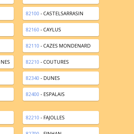
82100
- CASTELSARRASIN
82160
- CAYLUS
82110
- CAZES MONDENARD
NNES
82210
- COUTURES
82340
- DUNES
82400
- ESPALAIS
82210
- FAJOLLES
82700
- FINHAN