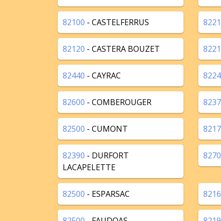
82100
- CASTELFERRUS
8221
82120
- CASTERA BOUZET
8221
82440
- CAYRAC
8224
82600
- COMBEROUGER
8237
82500
- CUMONT
8217
82390
- DURFORT
8270
LACAPELETTE
82500
- ESPARSAC
8216
82500
- FAUDOAS
8219