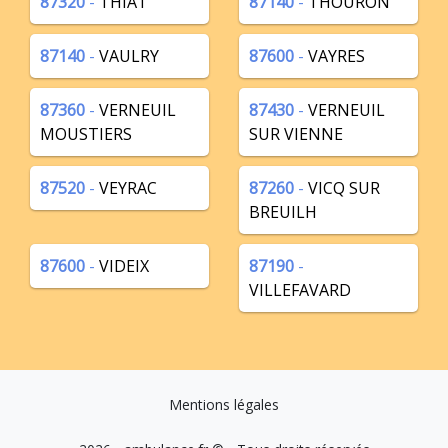
87320
-
THIAT
87140
-
THOURON
87140
-
VAULRY
87600
-
VAYRES
87360
-
VERNEUIL
87430
-
VERNEUIL
MOUSTIERS
SUR VIENNE
87520
-
VEYRAC
87260
-
VICQ SUR
BREUILH
87600
-
VIDEIX
87190
-
VILLEFAVARD
Mentions légales