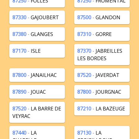
87250
-
FOLLES
87250
-
FROMENTAL
87330
-
GAJOUBERT
87500
-
GLANDON
87380
-
GLANGES
87310
-
GORRE
87170
-
ISLE
87370
-
JABREILLES
LES BORDES
87800
-
JANAILHAC
87520
-
JAVERDAT
87890
-
JOUAC
87800
-
JOURGNAC
87520
-
LA BARRE DE
87210
-
LA BAZEUGE
VEYRAC
87440
-
LA
87130
-
LA